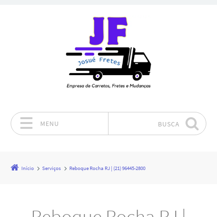
MENU
BUSCA
Pular para o conteúdo
Início
Serviços
Reboque Rocha RJ | (21) 96445-2800
Reboque Rocha RJ |