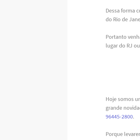
Dessa forma c
do Rio de Jane
Portanto venha
lugar do RJ ou
Hoje somos um
grande novida
96445-2800
.
Porque levare