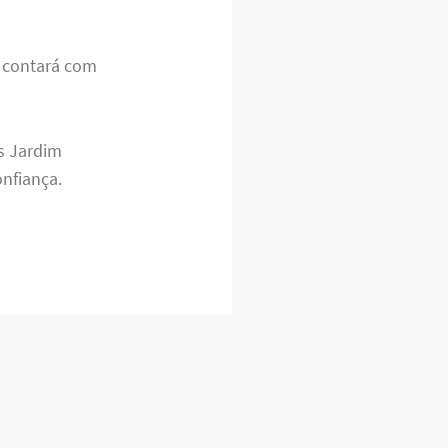
o contará com
s Jardim
onfiança.