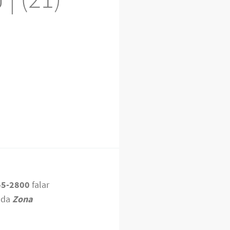
45-2800
falar
oda
Zona