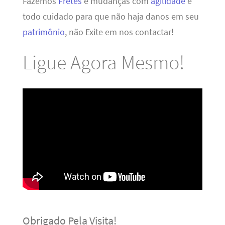
Fazemos
Fretes
e mudanças com
agilidade
e
todo cuidado para que não haja danos em seu
patrimônio
, não Exite em nos contactar!
Ligue Agora Mesmo!
Obrigado Pela Visita!