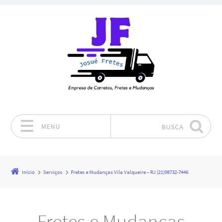
MENU
BUSCA
Pular para o conteúdo
Início
Serviços
Fretes e Mudanças Vila Valqueire – RJ (21)98732-7446
Fretes e Mudanças