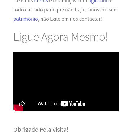
Fazemos
Fretes
e mudanças com
agilidade
e
todo cuidado para que não haja danos em seu
patrimônio
, não Exite em nos contactar!
Ligue Agora Mesmo!
Obrigado Pela Visita!