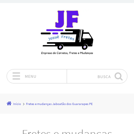
MENU
BUSCA
Pular para o conteúdo
Início
Fretes e mudanças Jaboatão dos Guararapes PE
Fretes e mudanças