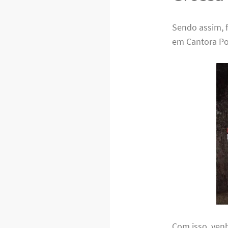
Sendo assim, 
em Cantora Po
Com isso, ven