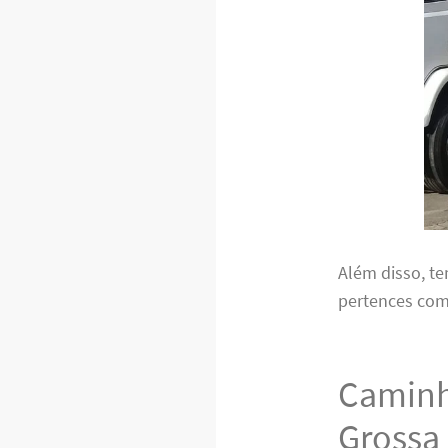
Além disso, te
pertences com
Caminh
Grossa