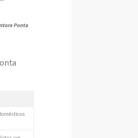
antora Ponta
Ponta
domésticos
letos em