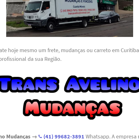
rate hoje mesmo um frete, mudanças ou carreto em Curitiba 
profissional da sua Região.
lino Mudanças →
(41) 99682-3891
Whatsapp. A empresa r