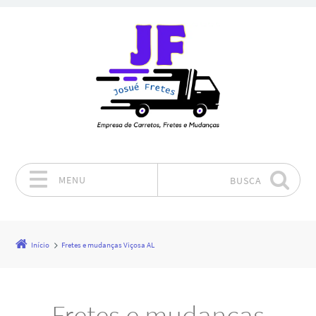
MENU
BUSCA
Pular para o conteúdo
Início
Fretes e mudanças Viçosa AL
Fretes e mudanças