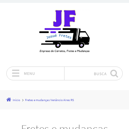
MENU
BUSCA
Pular para o conteúdo
Início
Fretes e mudanças Venâncio Aires RS
Fretes e mudanças