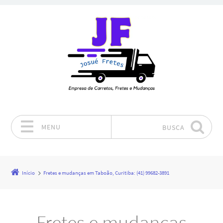
MENU
BUSCA
Pular para o conteúdo
Início
Fretes e mudanças em Taboão, Curitiba: (41) 99682-3891
Fretes e mudanças