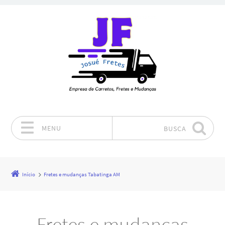
MENU
BUSCA
Pular para o conteúdo
Início
Fretes e mudanças Tabatinga AM
Fretes e mudanças