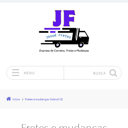
MENU
BUSCA
Pular para o conteúdo
Início
Fretes e mudanças Sobral CE
Fretes e mudanças