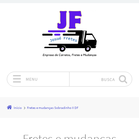
MENU
BUSCA
Pular para o conteúdo
Início
Fretes e mudanças Sobradinho II DF
Fretes e mudanças