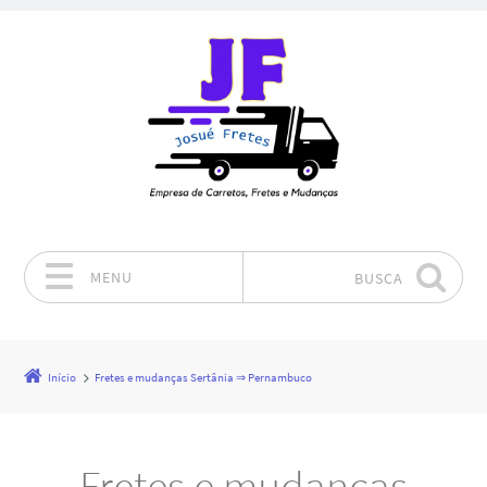
MENU
BUSCA
Pular para o conteúdo
Início
Fretes e mudanças Sertânia ⇒ Pernambuco
Fretes e mudanças