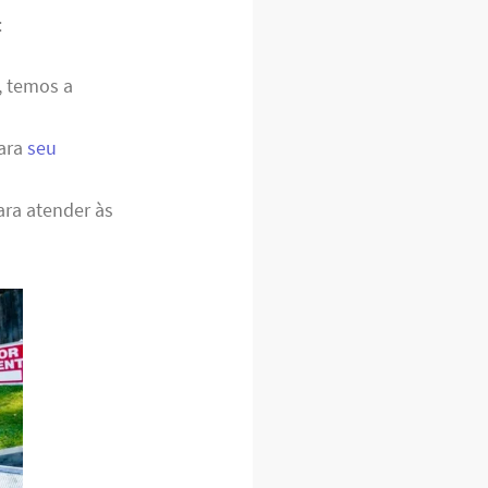
:
, temos a
para
seu
ara atender às