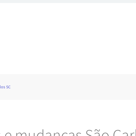
los SC
s e mudanças São Car