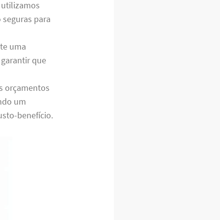
 utilizamos
 seguras para
nte uma
garantir que
os orçamentos
indo um
sto-benefício.