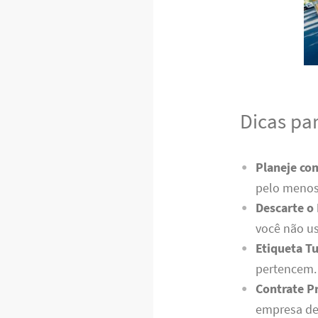
Dicas pa
Planeje co
pelo menos
Descarte o
você não us
Etiqueta T
pertencem. 
Contrate Pr
empresa de 