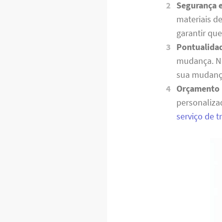
Segurança 
materiais d
garantir qu
Pontualida
mudança. No
sua mudança
Orçamento 
personaliza
serviço de 