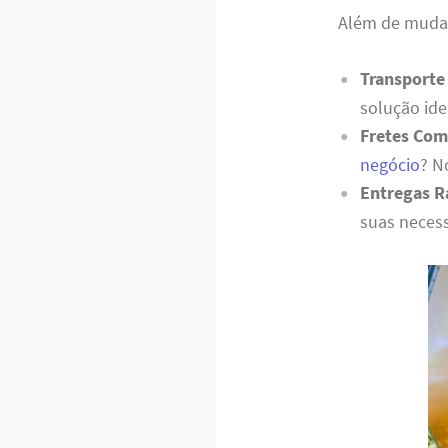
Além de mudanç
Transporte
solução ide
Fretes Com
negócio
? N
Entregas R
suas necess