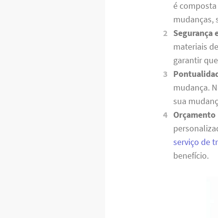
é composta 
mudanças, s
Segurança 
materiais d
garantir qu
Pontualida
mudança. No
sua mudança
Orçamento 
personaliza
serviço de 
benefício.