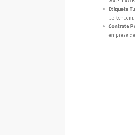
você não us
Etiqueta T
pertencem. 
Contrate Pr
empresa de 