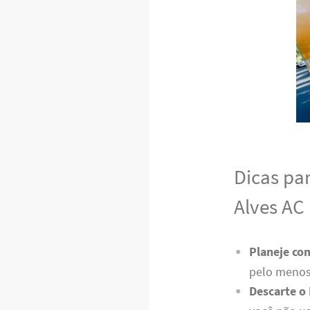
Dicas pa
Alves AC
Planeje co
pelo menos
Descarte o