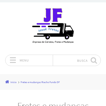
MENU
BUSCA
Pular para o conteúdo
Início
Fretes e mudanças Riacho Fundo DF
Fretes e mudanças