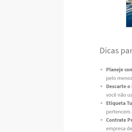
Dicas pa
Planeje co
pelo menos
Descarte o
você não us
Etiqueta T
pertencem. 
Contrate Pr
empresa de 