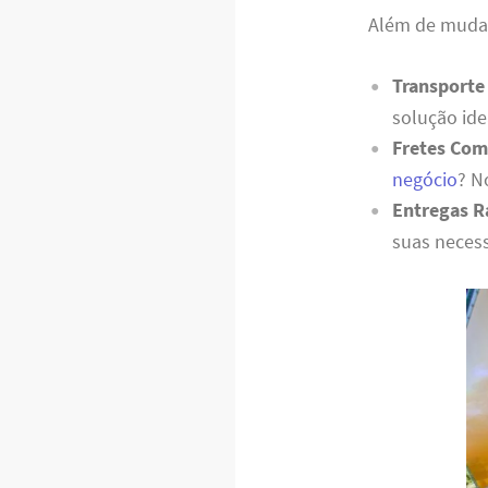
Além de mudanç
Transporte
solução ide
Fretes Com
negócio
? N
Entregas R
suas necess