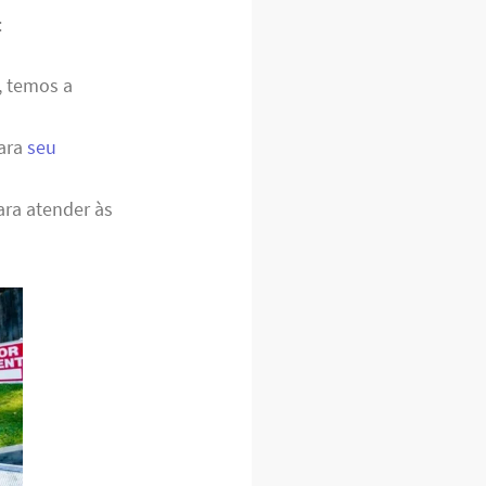
:
, temos a
para
seu
ara atender às