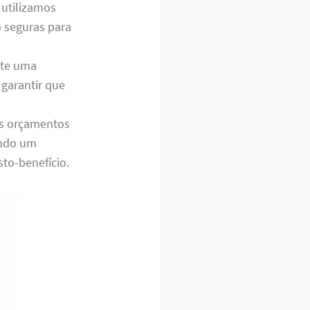
 utilizamos
 seguras para
nte uma
garantir que
os orçamentos
indo um
to-benefício.