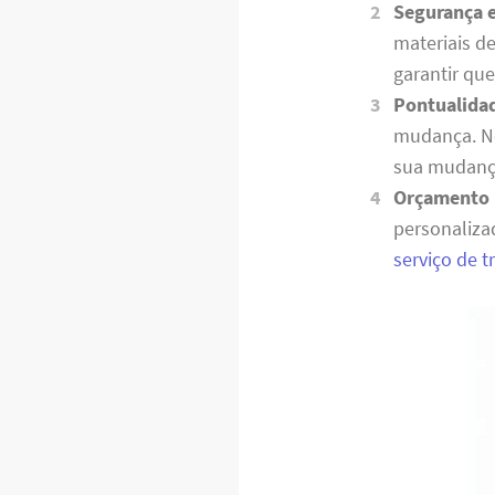
Segurança 
materiais d
garantir qu
Pontualida
mudança. No
sua mudança
Orçamento 
personaliza
serviço de 