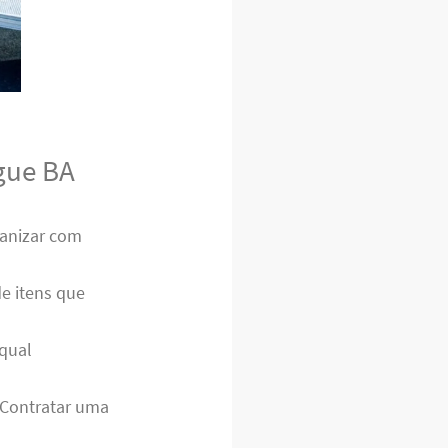
gue BA
ganizar com
de itens que
 qual
. Contratar uma