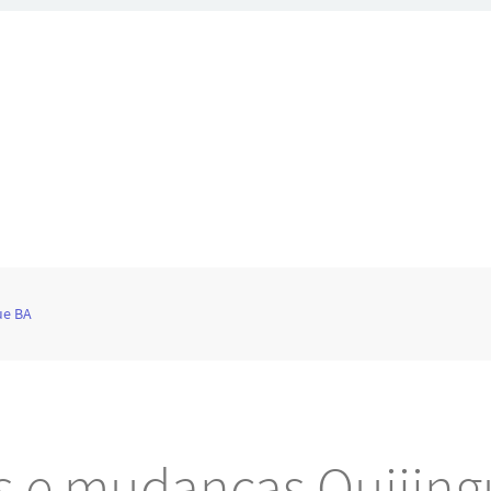
ue BA
es e mudanças Quijing