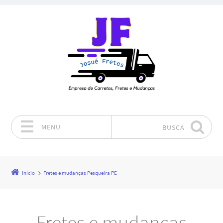
MENU
BUSCA
Pular para o conteúdo
Início
Fretes e mudanças Pesqueira PE
Fretes e mudanças