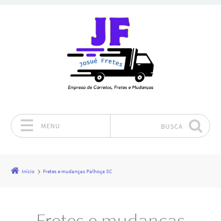
MENU
BUSCA
Pular para o conteúdo
Início
Fretes e mudanças Palhoça SC
Fretes e mudanças