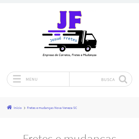
MENU
BUSCA
Pular para o conteúdo
Início
Fretes e mudanças Nova Veneza SC
Fretes e mudanças