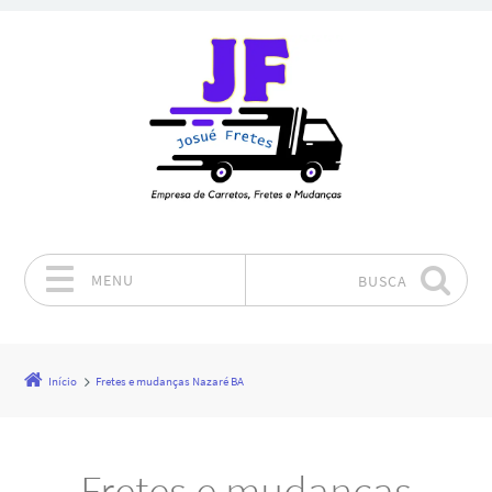
MENU
BUSCA
Pular para o conteúdo
Início
Fretes e mudanças Nazaré BA
Fretes e mudanças