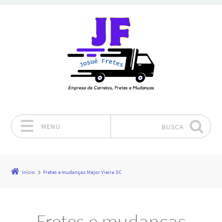
MENU
BUSCA
Pular para o conteúdo
Início
Fretes e mudanças Major Vieira SC
Fretes e mudanças