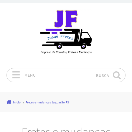
MENU
BUSCA
Pular para o conteúdo
Início
Fretes e mudanças Jaguarão RS
Fretes e mudanças