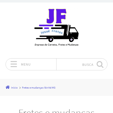
MENU
BUSCA
Pular para o conteúdo
Início
Fretes e mudanças Ibirité MG
Fretes e mudanças