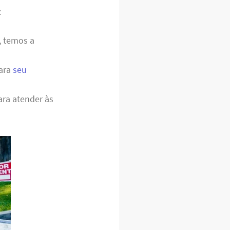
:
, temos a
para
seu
ara atender às