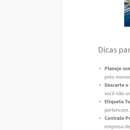
Dicas pa
Planeje co
pelo menos
Descarte o
você não us
Etiqueta T
pertencem. 
Contrate Pr
empresa de 