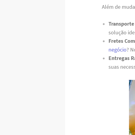
Além de mudanç
Transporte
solução ide
Fretes Com
negócio
? N
Entregas R
suas necess