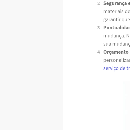
Segurança 
materiais d
garantir qu
Pontualida
mudança. No
sua mudança
Orçamento 
personaliza
serviço de 