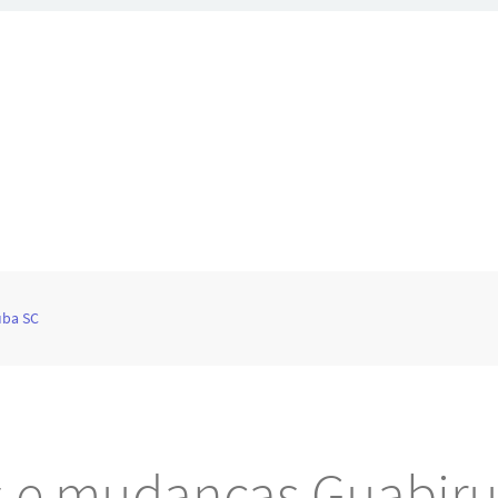
uba SC
s e mudanças Guabir