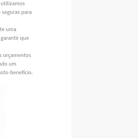
 utilizamos
 seguras para
nte uma
garantir que
os orçamentos
indo um
sto-benefício.