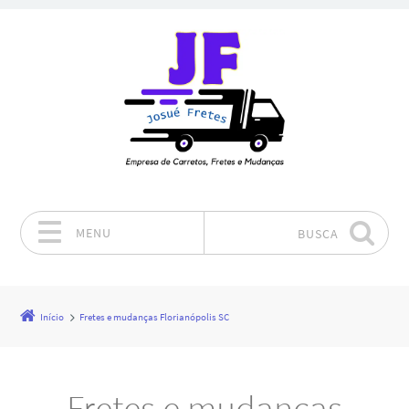
MENU
BUSCA
Pular para o conteúdo
Início
Fretes e mudanças Florianópolis SC
Fretes e mudanças