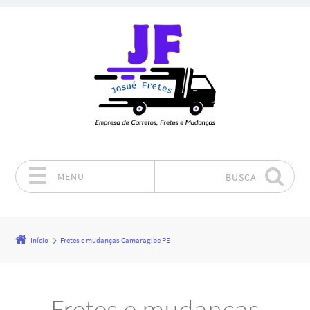
MENU
BUSCA
Pular para o conteúdo
Início
Fretes e mudanças Camaragibe PE
Fretes e mudanças