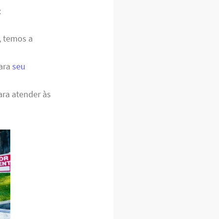
:
, temos a
para
seu
ara atender às