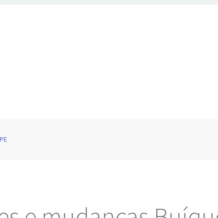
 PE
tes e mudanças Buíqu