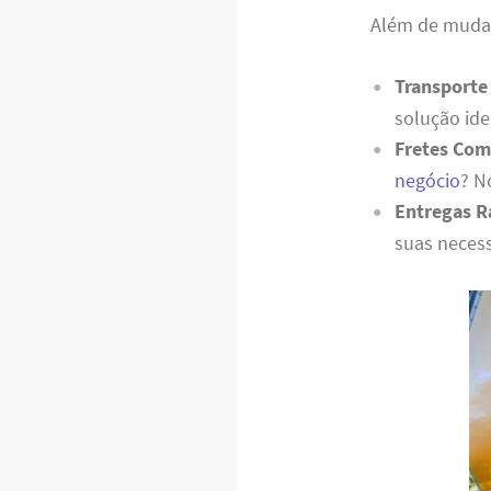
Além de mudanç
Transporte
solução ide
Fretes Com
negócio
? N
Entregas R
suas necess