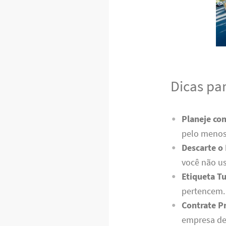
Dicas pa
Planeje co
pelo menos
Descarte o
você não us
Etiqueta T
pertencem. 
Contrate Pr
empresa de 