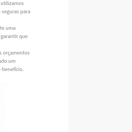
 utilizamos
 seguras para
nte uma
garantir que
os orçamentos
indo um
benefício.