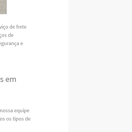
iço de frete
ços de
egurança e
as em
nossa equipe
os os tipos de