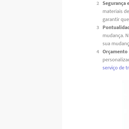
Segurança 
materiais d
garantir qu
Pontualida
mudança. No
sua mudança
Orçamento 
personaliza
serviço de 