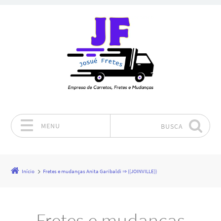
MENU
BUSCA
Pular para o conteúdo
Início
Fretes e mudanças Anita Garibaldi ⇒ ((JOINVILLE))
Fretes e mudanças