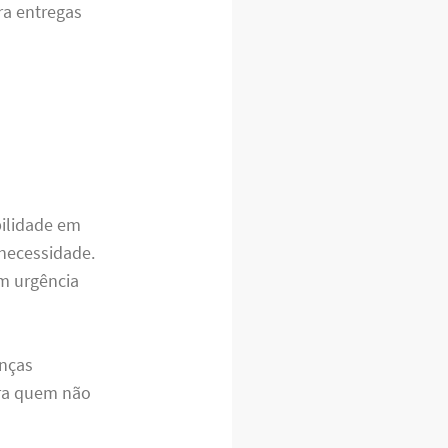
ra entregas
bilidade em
 necessidade.
om urgência
anças
ara quem não