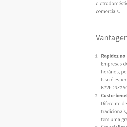
eletrodomésti
comerciais.
Vantagen
Rapidez no
Empresas de
horários, p
Isso é espe
K7VFD3Z2A
Custo-benef
Diferente d
tradicionai
tem uma gra