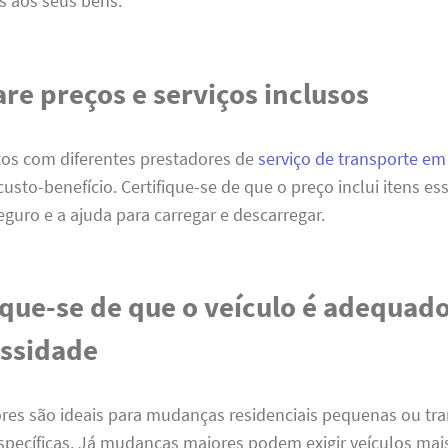
s aos seus bens.
e preços e serviços inclusos
os com diferentes prestadores de
serviço de transporte em 
 custo-benefício. Certifique-se de que o preço inclui itens e
eguro e a ajuda para carregar e descarregar.
ique-se de que o veículo é adequad
essidade
res são ideais para mudanças residenciais pequenas ou tr
specíficas. Já mudanças maiores podem exigir veículos mai