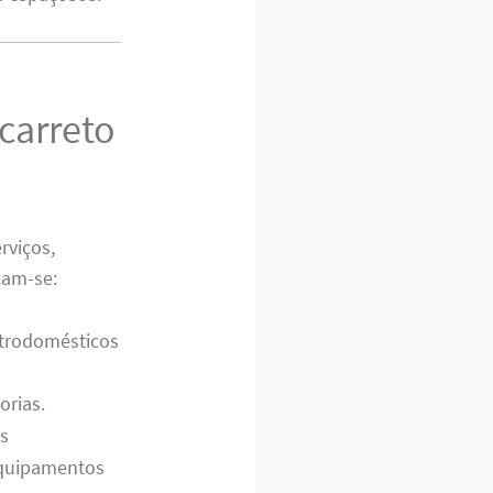
carreto
rviços,
cam-se:
etrodomésticos
orias.
s
 equipamentos