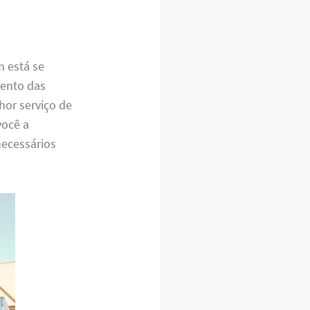
 está se
mento das
hor serviço de
você a
necessários