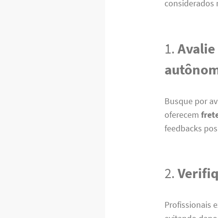
considerados n
1.
Avalie
autôno
Busque por av
oferecem
fret
feedbacks posi
2.
Verifi
Profissionais 