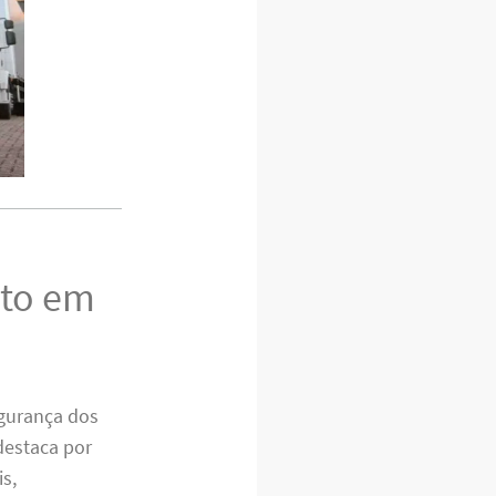
eto em
gurança dos
destaca por
s,