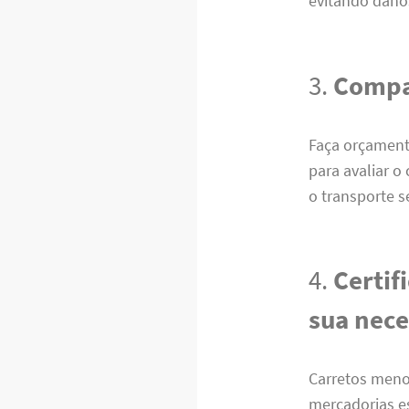
evitando dano
3.
Compar
Faça orçament
para avaliar o
o transporte s
4.
Certif
sua nec
Carretos meno
mercadorias e