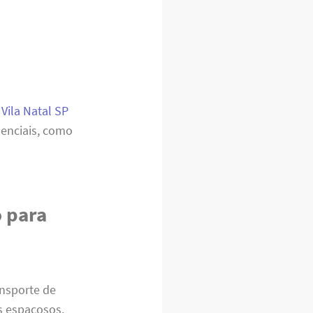
Vila Natal SP
ssenciais, como
o para
ansporte de
s espaçosos.