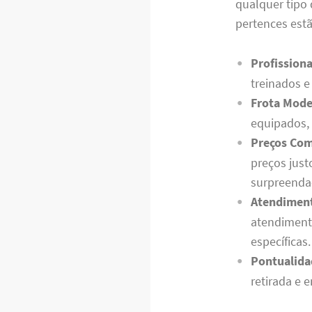
qualquer tipo 
pertences est
Profissiona
treinados e
Frota Mode
equipados, 
Preços Com
preços jus
surpreenda
Atendiment
atendiment
específicas.
Pontualida
retirada e 