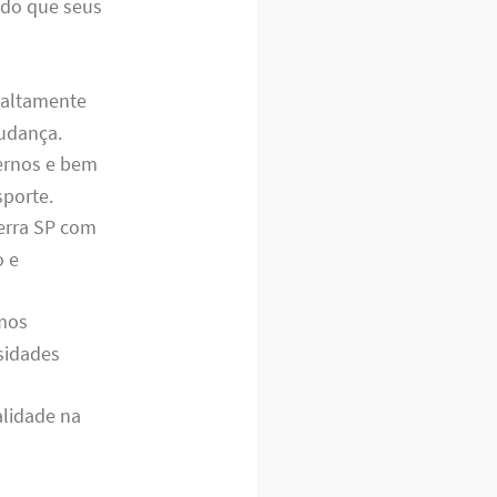
ndo que seus
altamente
mudança.
dernos e bem
sporte.
erra SP com
o e
emos
sidades
alidade na