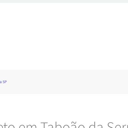
a SP
eto em Taboão da Ser