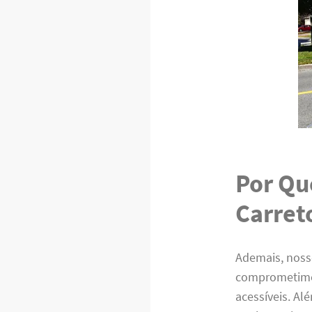
Por Qu
Carret
Ademais, noss
comprometimen
acessíveis. Al