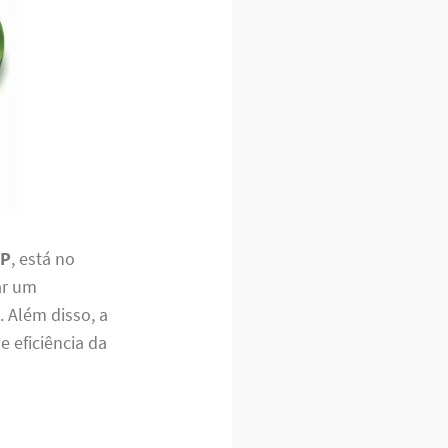
SP
, está no
ar um
 Além disso, a
e eficiência da