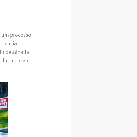
 um processo
eriência
ção detalhada
a do processo