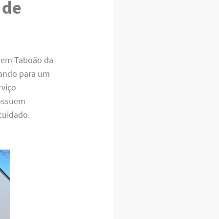
 de
o em Taboão da
dando para um
rviço
possuem
cuidado.