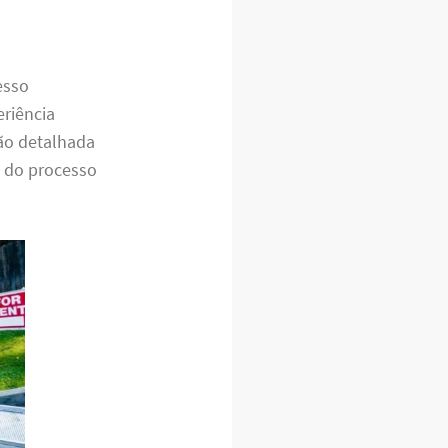
esso
eriência
ção detalhada
a do processo