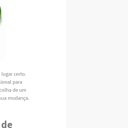
o lugar certo.
sional para
scolha de um
a sua mudança.
 de