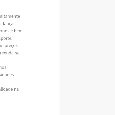
altamente
mudança.
dernos e bem
sporte.
om preços
preenda-se
emos
sidades
alidade na