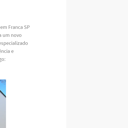
o em Franca SP
ra um novo
especializado
ência e
go: